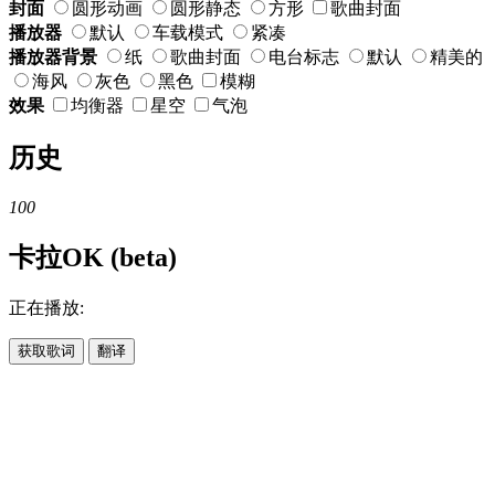
封面
圆形动画
圆形静态
方形
歌曲封面
播放器
默认
车载模式
紧凑
播放器背景
纸
歌曲封面
电台标志
默认
精美的
海风
灰色
黑色
模糊
效果
均衡器
星空
气泡
历史
100
卡拉OK (beta)
正在播放:
获取歌词
翻译