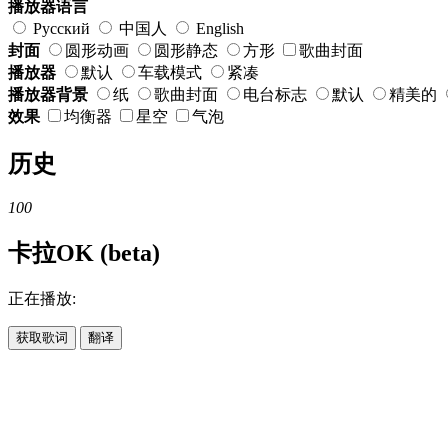
播放器语言
Русский
中国人
English
封面
圆形动画
圆形静态
方形
歌曲封面
播放器
默认
车载模式
紧凑
播放器背景
纸
歌曲封面
电台标志
默认
精美的
效果
均衡器
星空
气泡
历史
100
卡拉OK (beta)
正在播放:
获取歌词
翻译