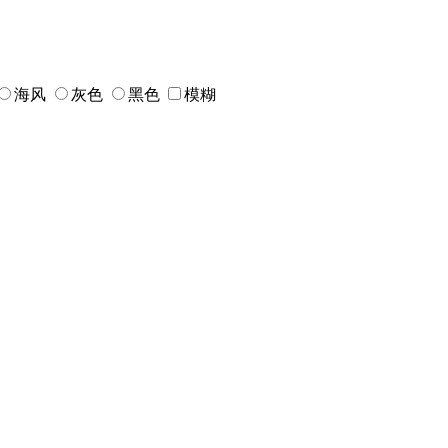
海风
灰色
黑色
模糊