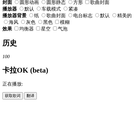
封面
圆形动画
圆形静态
方形
歌曲封面
播放器
默认
车载模式
紧凑
播放器背景
纸
歌曲封面
电台标志
默认
精美的
海风
灰色
黑色
模糊
效果
均衡器
星空
气泡
历史
100
卡拉OK (beta)
正在播放:
获取歌词
翻译