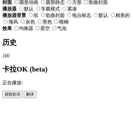
封面
圆形动画
圆形静态
方形
歌曲封面
播放器
默认
车载模式
紧凑
播放器背景
纸
歌曲封面
电台标志
默认
精美的
海风
灰色
黑色
模糊
效果
均衡器
星空
气泡
历史
100
卡拉OK (beta)
正在播放:
获取歌词
翻译