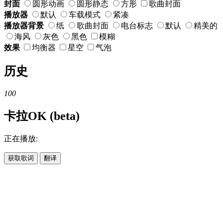
封面
圆形动画
圆形静态
方形
歌曲封面
播放器
默认
车载模式
紧凑
播放器背景
纸
歌曲封面
电台标志
默认
精美的
海风
灰色
黑色
模糊
效果
均衡器
星空
气泡
历史
100
卡拉OK (beta)
正在播放:
获取歌词
翻译