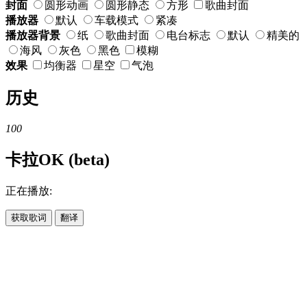
封面
圆形动画
圆形静态
方形
歌曲封面
播放器
默认
车载模式
紧凑
播放器背景
纸
歌曲封面
电台标志
默认
精美的
海风
灰色
黑色
模糊
效果
均衡器
星空
气泡
历史
100
卡拉OK (beta)
正在播放:
获取歌词
翻译