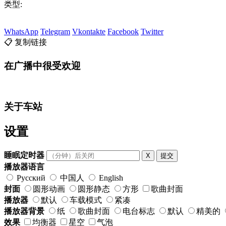
类型:
WhatsApp
Telegram
Vkontakte
Facebook
Twitter
📋 复制链接
在广播中很受欢迎
关于车站
设置
睡眠定时器
X
提交
播放器语言
Русский
中国人
English
封面
圆形动画
圆形静态
方形
歌曲封面
播放器
默认
车载模式
紧凑
播放器背景
纸
歌曲封面
电台标志
默认
精美的
效果
均衡器
星空
气泡