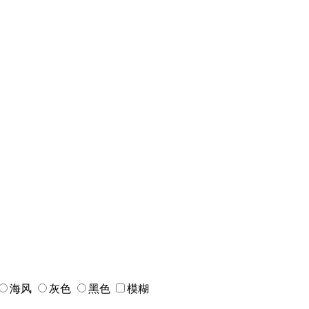
海风
灰色
黑色
模糊