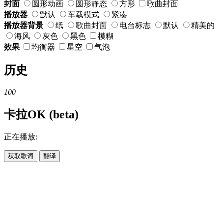
封面
圆形动画
圆形静态
方形
歌曲封面
播放器
默认
车载模式
紧凑
播放器背景
纸
歌曲封面
电台标志
默认
精美的
海风
灰色
黑色
模糊
效果
均衡器
星空
气泡
历史
100
卡拉OK (beta)
正在播放:
获取歌词
翻译