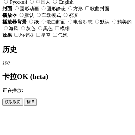
Русский
中国人
English
封面
圆形动画
圆形静态
方形
歌曲封面
播放器
默认
车载模式
紧凑
播放器背景
纸
歌曲封面
电台标志
默认
精美的
海风
灰色
黑色
模糊
效果
均衡器
星空
气泡
历史
100
卡拉OK (beta)
正在播放:
获取歌词
翻译