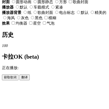
封面
圆形动画
圆形静态
方形
歌曲封面
播放器
默认
车载模式
紧凑
播放器背景
纸
歌曲封面
电台标志
默认
精美的
海风
灰色
黑色
模糊
效果
均衡器
星空
气泡
历史
100
卡拉OK (beta)
正在播放:
获取歌词
翻译