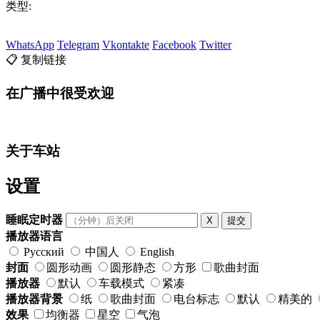
类型:
WhatsApp
Telegram
Vkontakte
Facebook
Twitter
📋 复制链接
在广播中很受欢迎
关于车站
设置
睡眠定时器
X
提交
播放器语言
Русский
中国人
English
封面
圆形动画
圆形静态
方形
歌曲封面
播放器
默认
车载模式
紧凑
播放器背景
纸
歌曲封面
电台标志
默认
精美的
效果
均衡器
星空
气泡