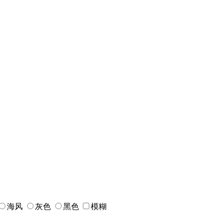
海风
灰色
黑色
模糊