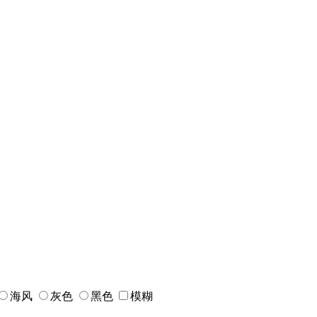
海风
灰色
黑色
模糊