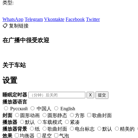
类型:
WhatsApp
Telegram
Vkontakte
Facebook
Twitter
📋 复制链接
在广播中很受欢迎
关于车站
设置
睡眠定时器
X
提交
播放器语言
Русский
中国人
English
封面
圆形动画
圆形静态
方形
歌曲封面
播放器
默认
车载模式
紧凑
播放器背景
纸
歌曲封面
电台标志
默认
精美的
效果
均衡器
星空
气泡