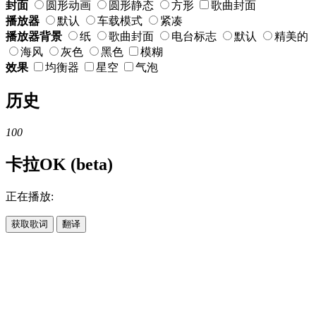
封面
圆形动画
圆形静态
方形
歌曲封面
播放器
默认
车载模式
紧凑
播放器背景
纸
歌曲封面
电台标志
默认
精美的
海风
灰色
黑色
模糊
效果
均衡器
星空
气泡
历史
100
卡拉OK (beta)
正在播放:
获取歌词
翻译