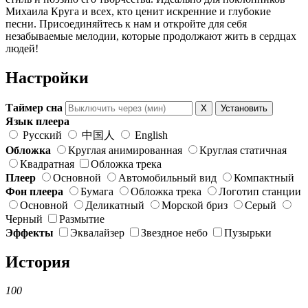
Михаила Круга и всех, кто ценит искренние и глубокие
песни. Присоединяйтесь к нам и откройте для себя
незабываемые мелодии, которые продолжают жить в сердцах
людей!
Настройки
Таймер сна
X
Установить
Язык плеера
Русский
中国人
English
Обложка
Круглая анимированная
Круглая статичная
Квадратная
Обложка трека
Плеер
Основной
Автомобильный вид
Компактный
Фон плеера
Бумага
Обложка трека
Логотип станции
Основной
Деликатный
Морской бриз
Серый
Черный
Размытие
Эффекты
Эквалайзер
Звездное небо
Пузырьки
История
100