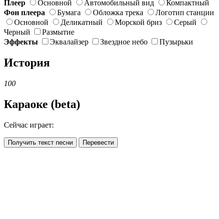
Плеер
Основной
Автомобильный вид
Компактный
Фон плеера
Бумага
Обложка трека
Логотип станции
Основной
Деликатный
Морской бриз
Серый
Черный
Размытие
Эффекты
Эквалайзер
Звездное небо
Пузырьки
История
100
Караоке (beta)
Сейчас играет:
Получить текст песни
Перевести