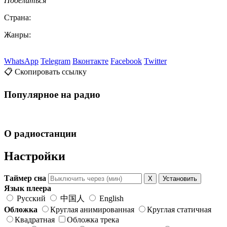
Поделиться
Страна:
Жанры:
WhatsApp
Telegram
Вконтакте
Facebook
Twitter
📋 Скопировать ссылку
Популярное на радио
О радиостанции
Настройки
Таймер сна
X
Установить
Язык плеера
Русский
中国人
English
Обложка
Круглая анимированная
Круглая статичная
Квадратная
Обложка трека