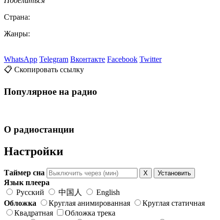
Поделиться
Страна:
Жанры:
WhatsApp
Telegram
Вконтакте
Facebook
Twitter
📋 Скопировать ссылку
Популярное на радио
О радиостанции
Настройки
Таймер сна
X
Установить
Язык плеера
Русский
中国人
English
Обложка
Круглая анимированная
Круглая статичная
Квадратная
Обложка трека