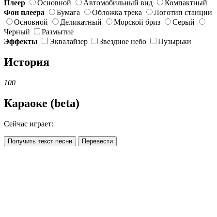
Плеер
Основной
Автомобильный вид
Компактный
Фон плеера
Бумага
Обложка трека
Логотип станции
Основной
Деликатный
Морской бриз
Серый
Черный
Размытие
Эффекты
Эквалайзер
Звездное небо
Пузырьки
История
100
Караоке (beta)
Сейчас играет:
Получить текст песни
Перевести