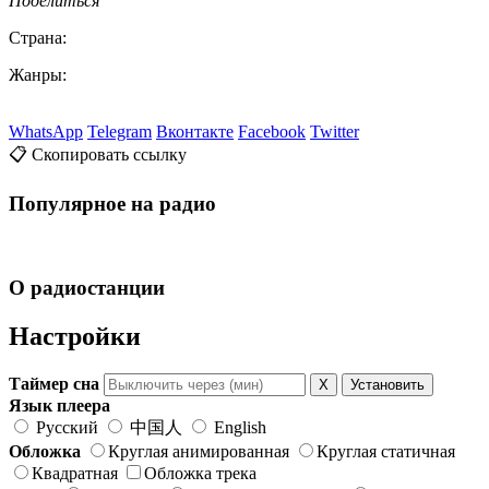
Поделиться
Страна:
Жанры:
WhatsApp
Telegram
Вконтакте
Facebook
Twitter
📋 Скопировать ссылку
Популярное на радио
О радиостанции
Настройки
Таймер сна
X
Установить
Язык плеера
Русский
中国人
English
Обложка
Круглая анимированная
Круглая статичная
Квадратная
Обложка трека