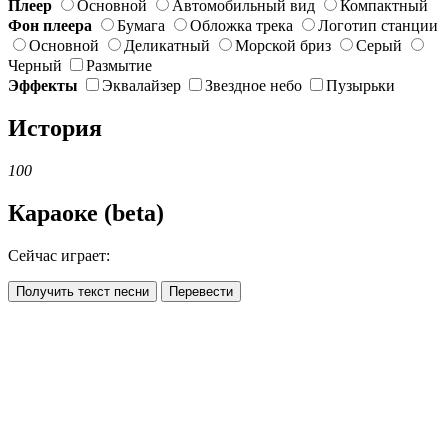
Плеер
Основной
Автомобильный вид
Компактный
Фон плеера
Бумага
Обложка трека
Логотип станции
Основной
Деликатный
Морской бриз
Серый
Черный
Размытие
Эффекты
Эквалайзер
Звездное небо
Пузырьки
История
100
Караоке (beta)
Сейчас играет:
Получить текст песни
Перевести