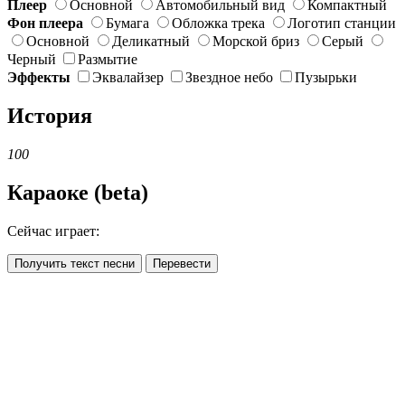
Плеер
Основной
Автомобильный вид
Компактный
Фон плеера
Бумага
Обложка трека
Логотип станции
Основной
Деликатный
Морской бриз
Серый
Черный
Размытие
Эффекты
Эквалайзер
Звездное небо
Пузырьки
История
100
Караоке (beta)
Сейчас играет:
Получить текст песни
Перевести