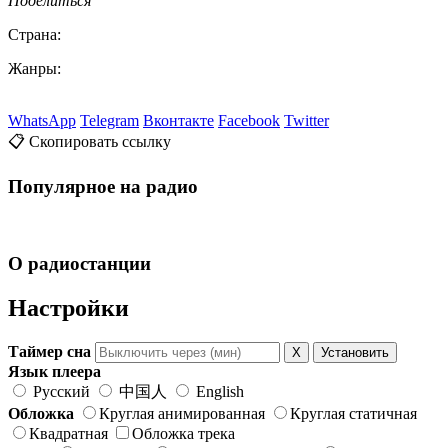
Поделиться
Страна:
Жанры:
WhatsApp
Telegram
Вконтакте
Facebook
Twitter
📋 Скопировать ссылку
Популярное на радио
О радиостанции
Настройки
Таймер сна
X
Установить
Язык плеера
Русский
中国人
English
Обложка
Круглая анимированная
Круглая статичная
Квадратная
Обложка трека