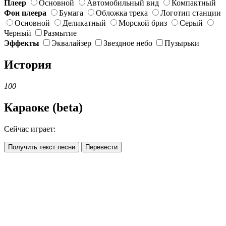
Плеер
Основной
Автомобильный вид
Компактный
Фон плеера
Бумага
Обложка трека
Логотип станции
Основной
Деликатный
Морской бриз
Серый
Черный
Размытие
Эффекты
Эквалайзер
Звездное небо
Пузырьки
История
100
Караоке (beta)
Сейчас играет:
Получить текст песни
Перевести