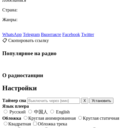
Поделиться
Страна:
Жанры:
WhatsApp
Telegram
Вконтакте
Facebook
Twitter
📋 Скопировать ссылку
Популярное на радио
О радиостанции
Настройки
Таймер сна
X
Установить
Язык плеера
Русский
中国人
English
Обложка
Круглая анимированная
Круглая статичная
Квадратная
Обложка трека