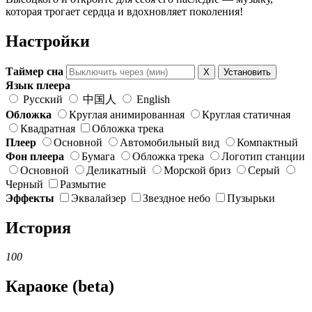
которая трогает сердца и вдохновляет поколения!
Настройки
Таймер сна
X
Установить
Язык плеера
Русский
中国人
English
Обложка
Круглая анимированная
Круглая статичная
Квадратная
Обложка трека
Плеер
Основной
Автомобильный вид
Компактный
Фон плеера
Бумага
Обложка трека
Логотип станции
Основной
Деликатный
Морской бриз
Серый
Черный
Размытие
Эффекты
Эквалайзер
Звездное небо
Пузырьки
История
100
Караоке (beta)