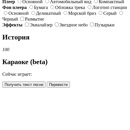
Плеер
Основной
Автомобильный вид
Компактный
Фон плеера
Бумага
Обложка трека
Логотип станции
Основной
Деликатный
Морской бриз
Серый
Черный
Размытие
Эффекты
Эквалайзер
Звездное небо
Пузырьки
История
100
Караоке (beta)
Сейчас играет:
Получить текст песни
Перевести