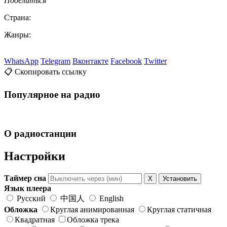
Поделиться
Страна:
Жанры:
WhatsApp
Telegram
Вконтакте
Facebook
Twitter
📋 Скопировать ссылку
Популярное на радио
О радиостанции
Настройки
Таймер сна
X
Установить
Язык плеера
Русский
中国人
English
Обложка
Круглая анимированная
Круглая статичная
Квадратная
Обложка трека