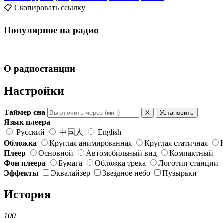
📋 Скопировать ссылку
Популярное на радио
О радиостанции
Настройки
Таймер сна
X
Установить
Язык плеера
Русский
中国人
English
Обложка
Круглая анимированная
Круглая статичная
Плеер
Основной
Автомобильный вид
Компактный
Фон плеера
Бумага
Обложка трека
Логотип станции
Эффекты
Эквалайзер
Звездное небо
Пузырьки
История
100