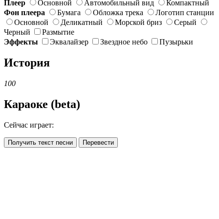
Плеер
Основной
Автомобильный вид
Компактный
Фон плеера
Бумага
Обложка трека
Логотип станции
Основной
Деликатный
Морской бриз
Серый
Черный
Размытие
Эффекты
Эквалайзер
Звездное небо
Пузырьки
История
100
Караоке (beta)
Сейчас играет:
Получить текст песни
Перевести