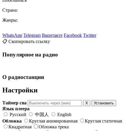
Поделиться
Страна:
Жанры:
WhatsApp
Telegram
Вконтакте
Facebook
Twitter
📋 Скопировать ссылку
Популярное на радио
О радиостанции
Настройки
Таймер сна
X
Установить
Язык плеера
Русский
中国人
English
Обложка
Круглая анимированная
Круглая статичная
Квадратная
Обложка трека