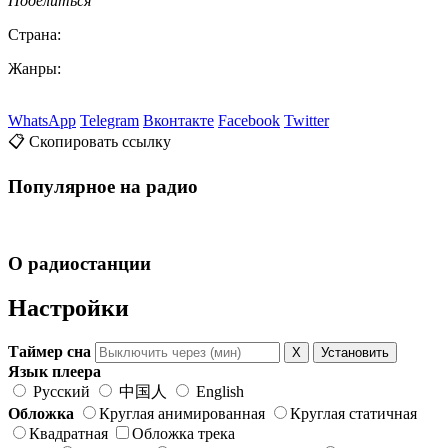
Поделиться
Страна:
Жанры:
WhatsApp
Telegram
Вконтакте
Facebook
Twitter
📋 Скопировать ссылку
Популярное на радио
О радиостанции
Настройки
Таймер сна
X
Установить
Язык плеера
Русский
中国人
English
Обложка
Круглая анимированная
Круглая статичная
Квадратная
Обложка трека