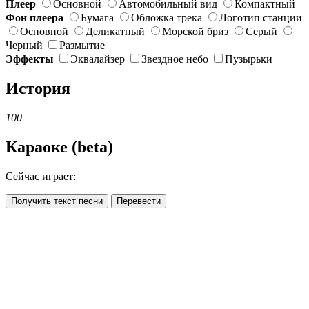
Плеер
Основной
Автомобильный вид
Компактный
Фон плеера
Бумага
Обложка трека
Логотип станции
Основной
Деликатный
Морской бриз
Серый
Черный
Размытие
Эффекты
Эквалайзер
Звездное небо
Пузырьки
История
100
Караоке (beta)
Сейчас играет:
Получить текст песни
Перевести