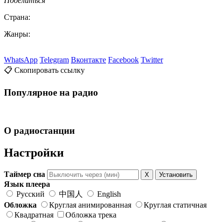
Поделиться
Страна:
Жанры:
WhatsApp
Telegram
Вконтакте
Facebook
Twitter
📋 Скопировать ссылку
Популярное на радио
О радиостанции
Настройки
Таймер сна
X
Установить
Язык плеера
Русский
中国人
English
Обложка
Круглая анимированная
Круглая статичная
Квадратная
Обложка трека