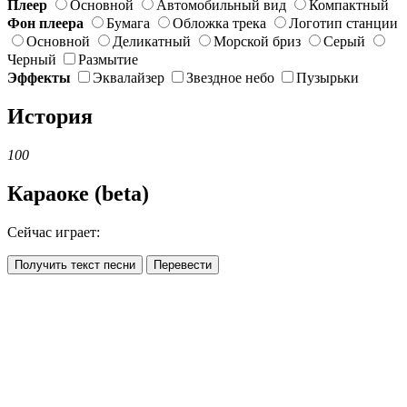
Плеер
Основной
Автомобильный вид
Компактный
Фон плеера
Бумага
Обложка трека
Логотип станции
Основной
Деликатный
Морской бриз
Серый
Черный
Размытие
Эффекты
Эквалайзер
Звездное небо
Пузырьки
История
100
Караоке (beta)
Сейчас играет:
Получить текст песни
Перевести