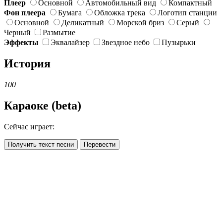
Плеер
Основной
Автомобильный вид
Компактный
Фон плеера
Бумага
Обложка трека
Логотип станции
Основной
Деликатный
Морской бриз
Серый
Черный
Размытие
Эффекты
Эквалайзер
Звездное небо
Пузырьки
История
100
Караоке (beta)
Сейчас играет:
Получить текст песни
Перевести