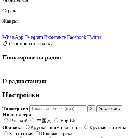
Поделиться
Страна:
Жанры:
WhatsApp
Telegram
Вконтакте
Facebook
Twitter
📋 Скопировать ссылку
Популярное на радио
О радиостанции
Настройки
Таймер сна
X
Установить
Язык плеера
Русский
中国人
English
Обложка
Круглая анимированная
Круглая статичная
Квадратная
Обложка трека