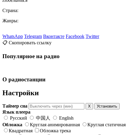
Поделиться
Страна:
Жанры:
WhatsApp
Telegram
Вконтакте
Facebook
Twitter
📋 Скопировать ссылку
Популярное на радио
О радиостанции
Настройки
Таймер сна
X
Установить
Язык плеера
Русский
中国人
English
Обложка
Круглая анимированная
Круглая статичная
Квадратная
Обложка трека