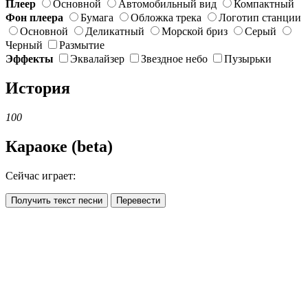
Плеер
Основной
Автомобильный вид
Компактный
Фон плеера
Бумага
Обложка трека
Логотип станции
Основной
Деликатный
Морской бриз
Серый
Черный
Размытие
Эффекты
Эквалайзер
Звездное небо
Пузырьки
История
100
Караоке (beta)
Сейчас играет:
Получить текст песни
Перевести