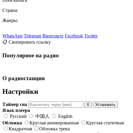
Поделиться
Страна:
Жанры:
WhatsApp
Telegram
Вконтакте
Facebook
Twitter
📋 Скопировать ссылку
Популярное на радио
О радиостанции
Настройки
Таймер сна
X
Установить
Язык плеера
Русский
中国人
English
Обложка
Круглая анимированная
Круглая статичная
Квадратная
Обложка трека