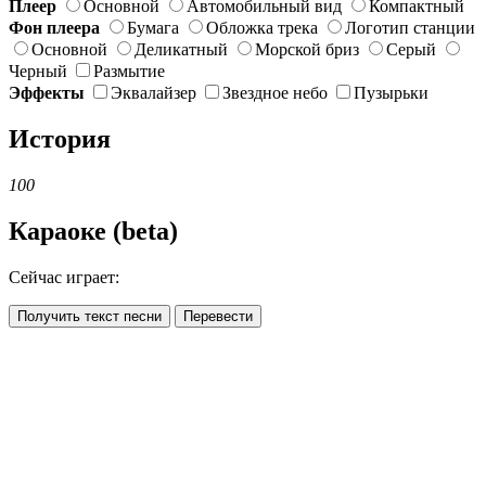
Плеер
Основной
Автомобильный вид
Компактный
Фон плеера
Бумага
Обложка трека
Логотип станции
Основной
Деликатный
Морской бриз
Серый
Черный
Размытие
Эффекты
Эквалайзер
Звездное небо
Пузырьки
История
100
Караоке (beta)
Сейчас играет:
Получить текст песни
Перевести