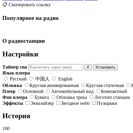
📋 Скопировать ссылку
Популярное на радио
О радиостанции
Настройки
Таймер сна
X
Установить
Язык плеера
Русский
中国人
English
Обложка
Круглая анимированная
Круглая статичная
Плеер
Основной
Автомобильный вид
Компактный
Фон плеера
Бумага
Обложка трека
Логотип станции
Эффекты
Эквалайзер
Звездное небо
Пузырьки
История
100