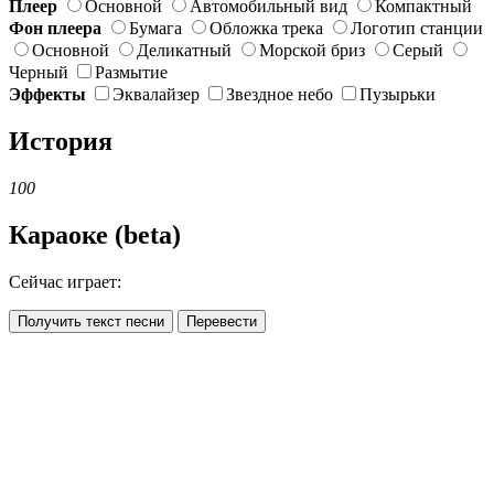
Плеер
Основной
Автомобильный вид
Компактный
Фон плеера
Бумага
Обложка трека
Логотип станции
Основной
Деликатный
Морской бриз
Серый
Черный
Размытие
Эффекты
Эквалайзер
Звездное небо
Пузырьки
История
100
Караоке (beta)
Сейчас играет:
Получить текст песни
Перевести