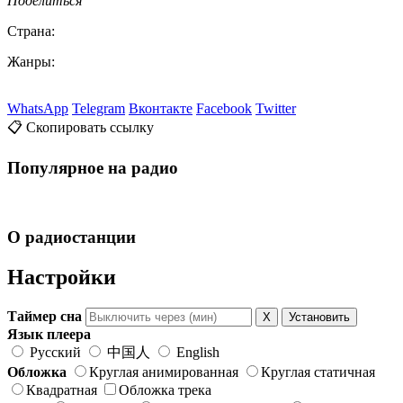
Поделиться
Страна:
Жанры:
WhatsApp
Telegram
Вконтакте
Facebook
Twitter
📋 Скопировать ссылку
Популярное на радио
О радиостанции
Настройки
Таймер сна
X
Установить
Язык плеера
Русский
中国人
English
Обложка
Круглая анимированная
Круглая статичная
Квадратная
Обложка трека