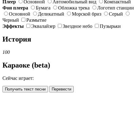
Плеер
Основной
Автомобильный вид
Компактный
Фон плеера
Бумага
Обложка трека
Логотип станции
Основной
Деликатный
Морской бриз
Серый
Черный
Размытие
Эффекты
Эквалайзер
Звездное небо
Пузырьки
История
100
Караоке (beta)
Сейчас играет:
Получить текст песни
Перевести