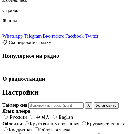
Поделиться
Страна:
Жанры:
WhatsApp
Telegram
Вконтакте
Facebook
Twitter
📋 Скопировать ссылку
Популярное на радио
О радиостанции
Настройки
Таймер сна
X
Установить
Язык плеера
Русский
中国人
English
Обложка
Круглая анимированная
Круглая статичная
Квадратная
Обложка трека