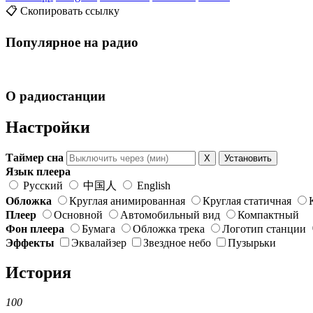
📋 Скопировать ссылку
Популярное на радио
О радиостанции
Настройки
Таймер сна
X
Установить
Язык плеера
Русский
中国人
English
Обложка
Круглая анимированная
Круглая статичная
Плеер
Основной
Автомобильный вид
Компактный
Фон плеера
Бумага
Обложка трека
Логотип станции
Эффекты
Эквалайзер
Звездное небо
Пузырьки
История
100