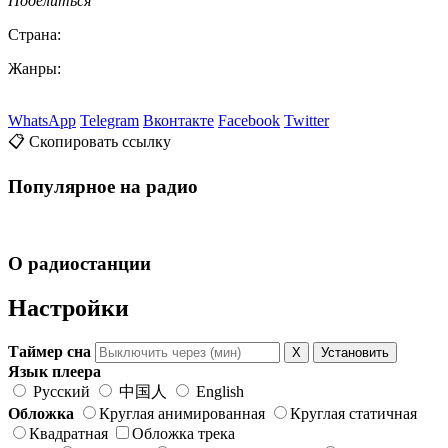
Поделиться
Страна:
Жанры:
WhatsApp
Telegram
Вконтакте
Facebook
Twitter
📋 Скопировать ссылку
Популярное на радио
О радиостанции
Настройки
Таймер сна
X
Установить
Язык плеера
Русский
中国人
English
Обложка
Круглая анимированная
Круглая статичная
Квадратная
Обложка трека