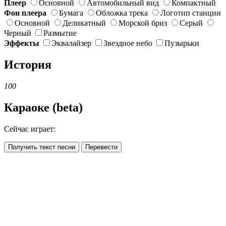
Плеер
Основной
Автомобильный вид
Компактный
Фон плеера
Бумага
Обложка трека
Логотип станции
Основной
Деликатный
Морской бриз
Серый
Черный
Размытие
Эффекты
Эквалайзер
Звездное небо
Пузырьки
История
100
Караоке (beta)
Сейчас играет:
Получить текст песни
Перевести