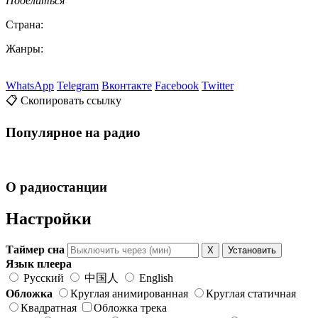
Поделиться
Страна:
Жанры:
WhatsApp
Telegram
Вконтакте
Facebook
Twitter
📋 Скопировать ссылку
Популярное на радио
О радиостанции
Настройки
Таймер сна
X
Установить
Язык плеера
Русский
中国人
English
Обложка
Круглая анимированная
Круглая статичная
Квадратная
Обложка трека