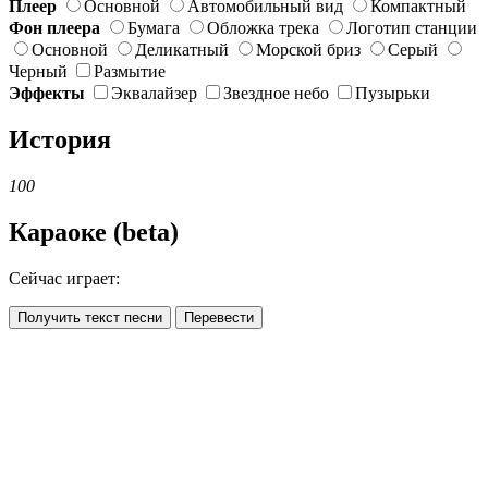
Плеер
Основной
Автомобильный вид
Компактный
Фон плеера
Бумага
Обложка трека
Логотип станции
Основной
Деликатный
Морской бриз
Серый
Черный
Размытие
Эффекты
Эквалайзер
Звездное небо
Пузырьки
История
100
Караоке (beta)
Сейчас играет:
Получить текст песни
Перевести