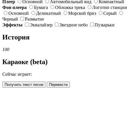
Плеер
Основной
Автомобильный вид
Компактный
Фон плеера
Бумага
Обложка трека
Логотип станции
Основной
Деликатный
Морской бриз
Серый
Черный
Размытие
Эффекты
Эквалайзер
Звездное небо
Пузырьки
История
100
Караоке (beta)
Сейчас играет:
Получить текст песни
Перевести