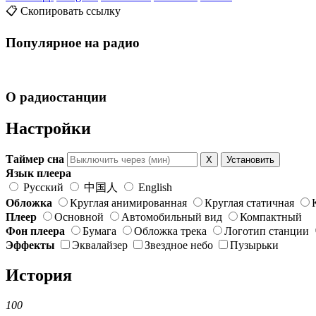
📋 Скопировать ссылку
Популярное на радио
О радиостанции
Настройки
Таймер сна
X
Установить
Язык плеера
Русский
中国人
English
Обложка
Круглая анимированная
Круглая статичная
Плеер
Основной
Автомобильный вид
Компактный
Фон плеера
Бумага
Обложка трека
Логотип станции
Эффекты
Эквалайзер
Звездное небо
Пузырьки
История
100