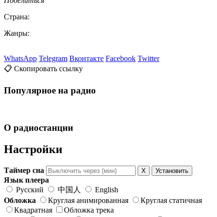
Поделиться
Страна:
Жанры:
WhatsApp
Telegram
Вконтакте
Facebook
Twitter
📋 Скопировать ссылку
Популярное на радио
О радиостанции
Настройки
Таймер сна
X
Установить
Язык плеера
Русский
中国人
English
Обложка
Круглая анимированная
Круглая статичная
Квадратная
Обложка трека