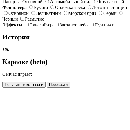
Плеер
Основной
Автомобильный вид
Компактный
Фон плеера
Бумага
Обложка трека
Логотип станции
Основной
Деликатный
Морской бриз
Серый
Черный
Размытие
Эффекты
Эквалайзер
Звездное небо
Пузырьки
История
100
Караоке (beta)
Сейчас играет:
Получить текст песни
Перевести