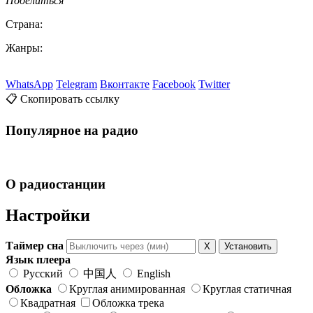
Поделиться
Страна:
Жанры:
WhatsApp
Telegram
Вконтакте
Facebook
Twitter
📋 Скопировать ссылку
Популярное на радио
О радиостанции
Настройки
Таймер сна
X
Установить
Язык плеера
Русский
中国人
English
Обложка
Круглая анимированная
Круглая статичная
Квадратная
Обложка трека