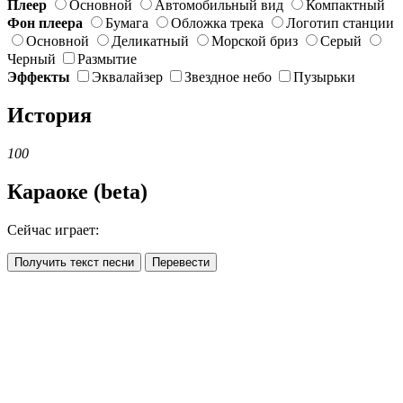
Плеер
Основной
Автомобильный вид
Компактный
Фон плеера
Бумага
Обложка трека
Логотип станции
Основной
Деликатный
Морской бриз
Серый
Черный
Размытие
Эффекты
Эквалайзер
Звездное небо
Пузырьки
История
100
Караоке (beta)
Сейчас играет:
Получить текст песни
Перевести