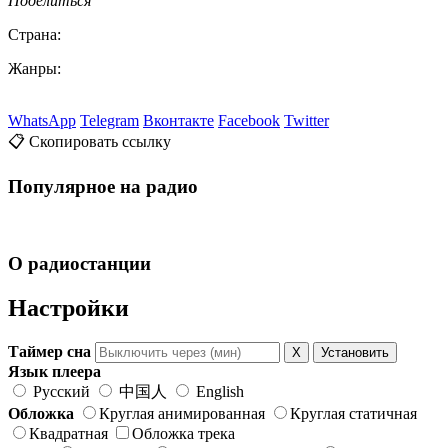
Поделиться
Страна:
Жанры:
WhatsApp
Telegram
Вконтакте
Facebook
Twitter
📋 Скопировать ссылку
Популярное на радио
О радиостанции
Настройки
Таймер сна
X
Установить
Язык плеера
Русский
中国人
English
Обложка
Круглая анимированная
Круглая статичная
Квадратная
Обложка трека