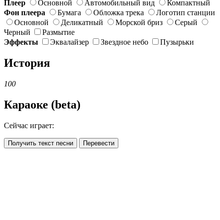
Плеер
Основной
Автомобильный вид
Компактный
Фон плеера
Бумага
Обложка трека
Логотип станции
Основной
Деликатный
Морской бриз
Серый
Черный
Размытие
Эффекты
Эквалайзер
Звездное небо
Пузырьки
История
100
Караоке (beta)
Сейчас играет:
Получить текст песни
Перевести