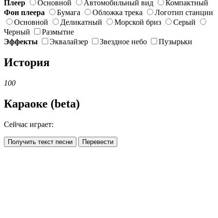
Плеер
Основной
Автомобильный вид
Компактный
Фон плеера
Бумага
Обложка трека
Логотип станции
Основной
Деликатный
Морской бриз
Серый
Черный
Размытие
Эффекты
Эквалайзер
Звездное небо
Пузырьки
История
100
Караоке (beta)
Сейчас играет:
Получить текст песни
Перевести