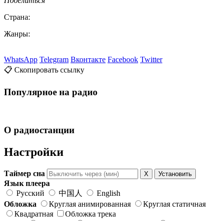
Поделиться
Страна:
Жанры:
WhatsApp
Telegram
Вконтакте
Facebook
Twitter
📋 Скопировать ссылку
Популярное на радио
О радиостанции
Настройки
Таймер сна
X
Установить
Язык плеера
Русский
中国人
English
Обложка
Круглая анимированная
Круглая статичная
Квадратная
Обложка трека