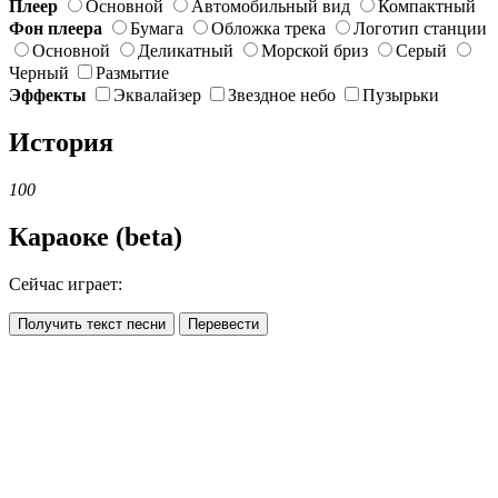
Плеер
Основной
Автомобильный вид
Компактный
Фон плеера
Бумага
Обложка трека
Логотип станции
Основной
Деликатный
Морской бриз
Серый
Черный
Размытие
Эффекты
Эквалайзер
Звездное небо
Пузырьки
История
100
Караоке (beta)
Сейчас играет:
Получить текст песни
Перевести