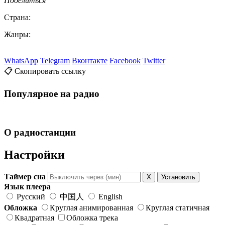
Поделиться
Страна:
Жанры:
WhatsApp
Telegram
Вконтакте
Facebook
Twitter
📋 Скопировать ссылку
Популярное на радио
О радиостанции
Настройки
Таймер сна
X
Установить
Язык плеера
Русский
中国人
English
Обложка
Круглая анимированная
Круглая статичная
Квадратная
Обложка трека