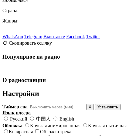
Поделиться
Страна:
Жанры:
WhatsApp
Telegram
Вконтакте
Facebook
Twitter
📋 Скопировать ссылку
Популярное на радио
О радиостанции
Настройки
Таймер сна
X
Установить
Язык плеера
Русский
中国人
English
Обложка
Круглая анимированная
Круглая статичная
Квадратная
Обложка трека