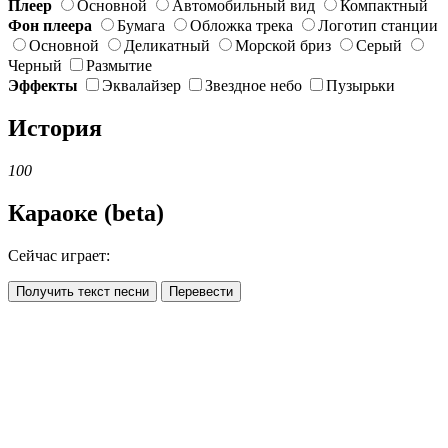
Плеер
Основной
Автомобильный вид
Компактный
Фон плеера
Бумага
Обложка трека
Логотип станции
Основной
Деликатный
Морской бриз
Серый
Черный
Размытие
Эффекты
Эквалайзер
Звездное небо
Пузырьки
История
100
Караоке (beta)
Сейчас играет:
Получить текст песни
Перевести