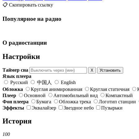
📋 Скопировать ссылку
Популярное на радио
О радиостанции
Настройки
Таймер сна
X
Установить
Язык плеера
Русский
中国人
English
Обложка
Круглая анимированная
Круглая статичная
Плеер
Основной
Автомобильный вид
Компактный
Фон плеера
Бумага
Обложка трека
Логотип станции
Эффекты
Эквалайзер
Звездное небо
Пузырьки
История
100