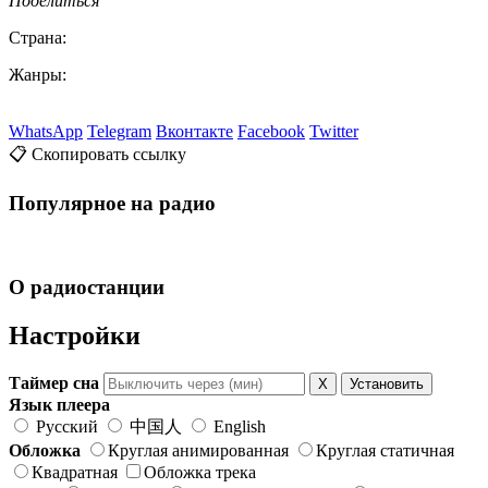
Поделиться
Страна:
Жанры:
WhatsApp
Telegram
Вконтакте
Facebook
Twitter
📋 Скопировать ссылку
Популярное на радио
О радиостанции
Настройки
Таймер сна
X
Установить
Язык плеера
Русский
中国人
English
Обложка
Круглая анимированная
Круглая статичная
Квадратная
Обложка трека