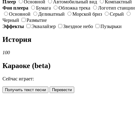
Плеер
Основной
Автомобильный вид
Компактный
Фон плеера
Бумага
Обложка трека
Логотип станции
Основной
Деликатный
Морской бриз
Серый
Черный
Размытие
Эффекты
Эквалайзер
Звездное небо
Пузырьки
История
100
Караоке (beta)
Сейчас играет:
Получить текст песни
Перевести