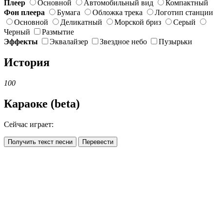
Плеер
Основной
Автомобильный вид
Компактный
Фон плеера
Бумага
Обложка трека
Логотип станции
Основной
Деликатный
Морской бриз
Серый
Черный
Размытие
Эффекты
Эквалайзер
Звездное небо
Пузырьки
История
100
Караоке (beta)
Сейчас играет:
Получить текст песни
Перевести