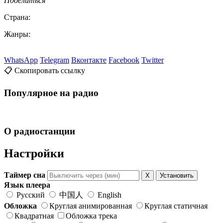
Поделиться
Страна:
Жанры:
WhatsApp
Telegram
Вконтакте
Facebook
Twitter
📋 Скопировать ссылку
Популярное на радио
О радиостанции
Настройки
Таймер сна
X
Установить
Язык плеера
Русский
中国人
English
Обложка
Круглая анимированная
Круглая статичная
Квадратная
Обложка трека