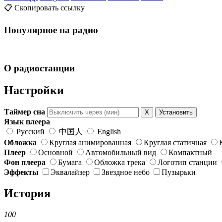
📋 Скопировать ссылку
Популярное на радио
О радиостанции
Настройки
Таймер сна
X
Установить
Язык плеера
Русский
中国人
English
Обложка
Круглая анимированная
Круглая статичная
Плеер
Основной
Автомобильный вид
Компактный
Фон плеера
Бумага
Обложка трека
Логотип станции
Эффекты
Эквалайзер
Звездное небо
Пузырьки
История
100