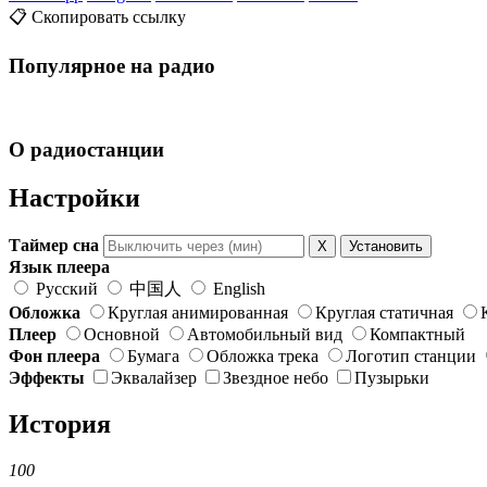
📋 Скопировать ссылку
Популярное на радио
О радиостанции
Настройки
Таймер сна
X
Установить
Язык плеера
Русский
中国人
English
Обложка
Круглая анимированная
Круглая статичная
Плеер
Основной
Автомобильный вид
Компактный
Фон плеера
Бумага
Обложка трека
Логотип станции
Эффекты
Эквалайзер
Звездное небо
Пузырьки
История
100