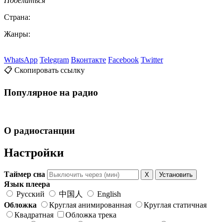
Поделиться
Страна:
Жанры:
WhatsApp
Telegram
Вконтакте
Facebook
Twitter
📋 Скопировать ссылку
Популярное на радио
О радиостанции
Настройки
Таймер сна
X
Установить
Язык плеера
Русский
中国人
English
Обложка
Круглая анимированная
Круглая статичная
Квадратная
Обложка трека