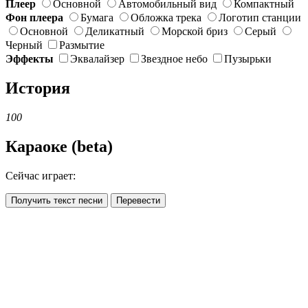
Плеер
Основной
Автомобильный вид
Компактный
Фон плеера
Бумага
Обложка трека
Логотип станции
Основной
Деликатный
Морской бриз
Серый
Черный
Размытие
Эффекты
Эквалайзер
Звездное небо
Пузырьки
История
100
Караоке (beta)
Сейчас играет:
Получить текст песни
Перевести