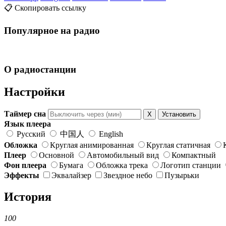
📋 Скопировать ссылку
Популярное на радио
О радиостанции
Настройки
Таймер сна
X
Установить
Язык плеера
Русский
中国人
English
Обложка
Круглая анимированная
Круглая статичная
Плеер
Основной
Автомобильный вид
Компактный
Фон плеера
Бумага
Обложка трека
Логотип станции
Эффекты
Эквалайзер
Звездное небо
Пузырьки
История
100